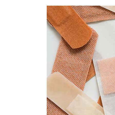
View
Larger
Image