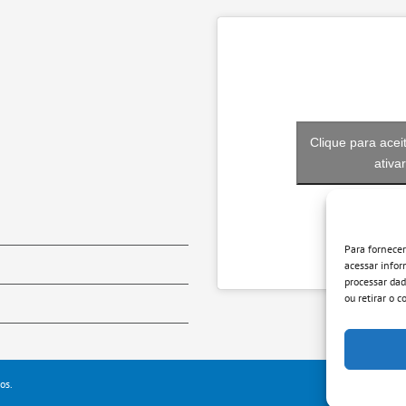
Clique para acei
ativa
Para fornece
acessar infor
processar da
ou retirar o 
os.