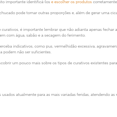
to importante identificá-los
e escolher os produtos
corretamente 
ucado pode tomar outras proporções e, além de gerar uma cicatr
 curativos, é importante lembrar que não adianta apenas fechar a 
vagem com água, sabão e a secagem do ferimento.
 perceba indicativos, como pus, vermelhidão excessiva, agravamen
sa podem não ser suficientes.
escobrir um pouco mais sobre os tipos de curativos existentes par
is usados atualmente para as mais variadas feridas, atendendo as 