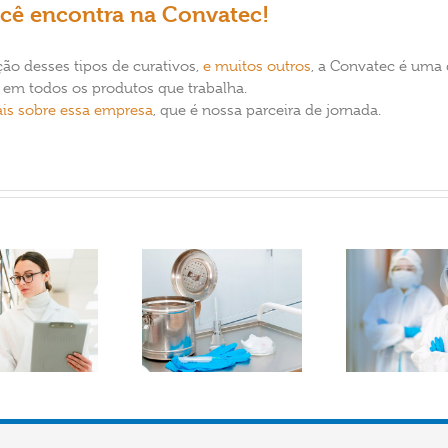
ocê encontra na Convatec!
ão desses tipos de curativos,
e muitos outros
, a Convatec é uma 
 em todos os produtos que trabalha.
is sobre essa empresa
, que é nossa parceira de jornada.
Material hospitalar
A
Como economizar na
descartável: quais os
arma
compra de EPIs?
principais?
co