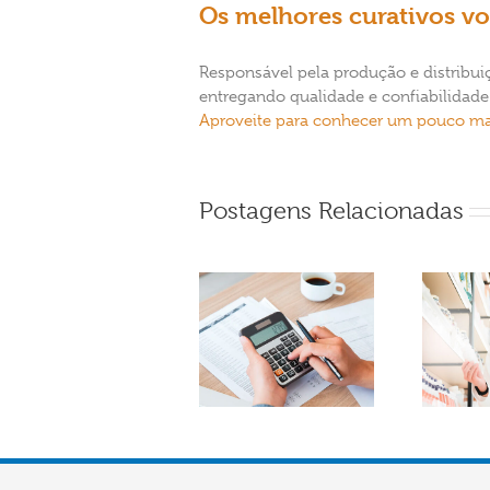
Os melhores curativos v
Responsável pela produção e distribuiç
entregando qualidade e confiabilidade
Aproveite para conhecer um pouco ma
Postagens Relacionadas
O que considerar na
Como realizar a
hora de comprar
gestão de compras
produtos
de produtos
hospitalares?
hospitalares?