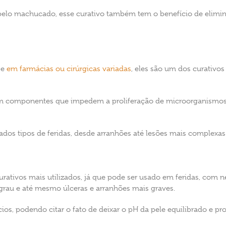
elo machucado, esse curativo também tem o benefício de eliminar
 e
em farmácias ou cirúrgicas variadas
, eles são um dos curativo
m componentes que impedem a proliferação de microorganismos 
dos tipos de feridas, desde arranhões até lesões mais complexas
ativos mais utilizados, já que pode ser usado em feridas, com ne
rau e até mesmo úlceras e arranhões mais graves.
ios, podendo citar o fato de deixar o pH da pele equilibrado e pr