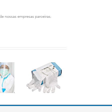
de nossas empresas parceiras,
prenda a
zenar luvas
rretamente!