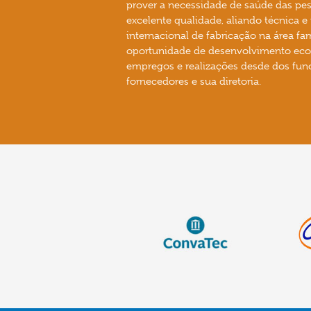
prover a necessidade de saúde das pes
excelente qualidade, aliando técnica 
internacional de fabricação na área f
oportunidade de desenvolvimento eco
empregos e realizações desde dos func
fornecedores e sua diretoria.