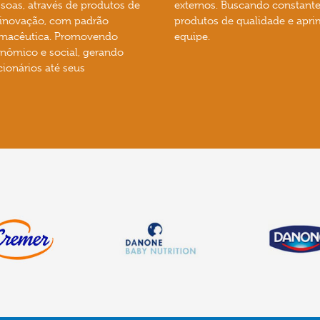
soas, através de produtos de
externos. Buscando constant
e inovação, com padrão
produtos de qualidade e apri
armacêutica. Promovendo
equipe.
nômico e social, gerando
ionários até seus