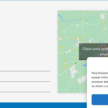
Clique para acei
ativa
Para fornece
acessar infor
processar da
ou retirar o 