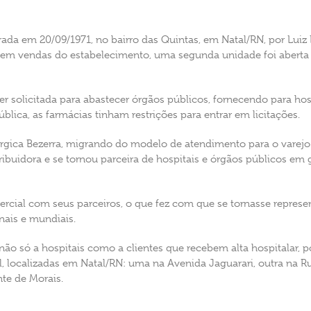
rada em 20/09/1971, no bairro das Quintas, em Natal/RN, por Luiz
 em vendas do estabelecimento, uma segunda unidade foi aberta 
r solicitada para abastecer órgãos públicos, fornecendo para hosp
ública, as farmácias tinham restrições para entrar em licitações.
rgica Bezerra, migrando do modelo de atendimento para o varejo
ibuidora e se tornou parceira de hospitais e órgãos públicos em
rcial com seus parceiros, o que fez com que se tornasse represen
nais e mundiais.
não só a hospitais como a clientes que recebem alta hospitalar, p
, localizadas em Natal/RN: uma na Avenida Jaguarari, outra na Ru
nte de Morais.