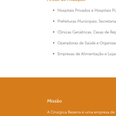
Hospitais Privados e Hospitais P
Prefeituras Municipais, Secretaria
Clínicas Geriátricas, Casas de 
Operadoras de Saúde e Organiza
Empresas de Alimentação e Lojas
Missão
A Cirúrgica Bezerra é uma empresa de 