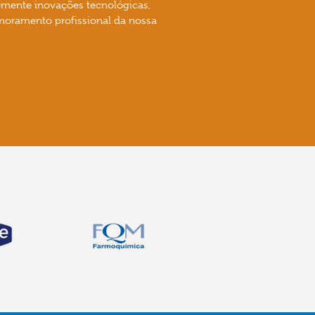
emente inovações tecnológicas,
moramento profissional da nossa