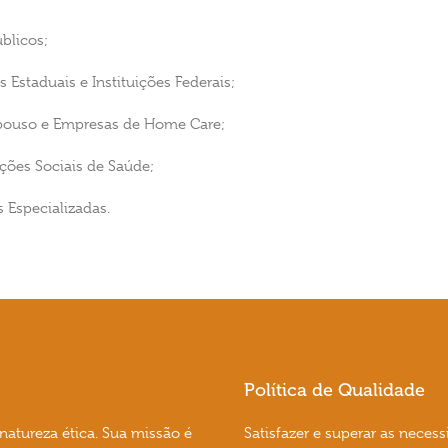
úblicos;
s Estaduais e Instituições Federais;
Repouso e Empresas de Home Care;
ções Sociais de Saúde;
 Especializadas.
Política de Qualidade
natureza ética. Sua missão é
Satisfazer e superar as necess