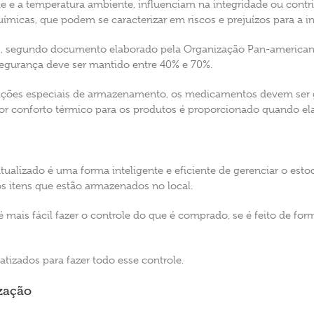
 e a temperatura ambiente, influenciam na integridade ou contr
icas, que podem se caracterizar em riscos e prejuízos para a in
, segundo documento elaborado pela Organização Pan-american
egurança deve ser mantido entre 40% e 70%.
dições especiais de armazenamento, os medicamentos devem ser
ior conforto térmico para os produtos é proporcionado quando el
ualizado é uma forma inteligente e eficiente de gerenciar o estoque 
s itens que estão armazenados no local.
 mais fácil fazer o controle do que é comprado, se é feito de fo
tizados para fazer todo esse controle.
zação