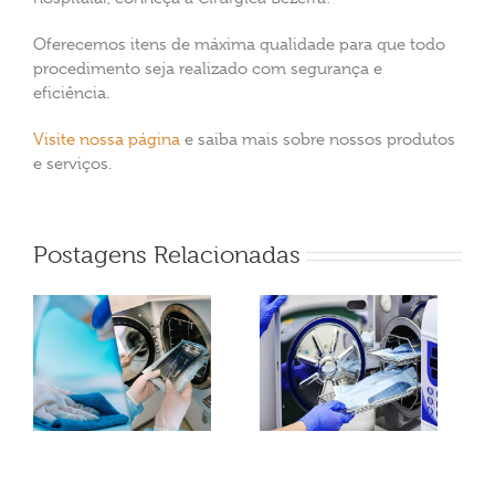
Oferecemos itens de máxima qualidade para que todo
procedimento seja realizado com segurança e
eficiência.
Visite nossa página
e saiba mais sobre nossos produtos
e serviços.
Postagens Relacionadas
s
Qual a real
,
importância da
esterilização?