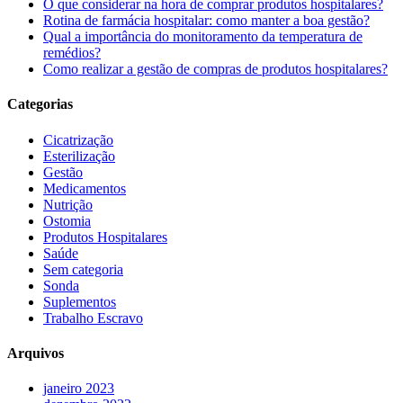
O que considerar na hora de comprar produtos hospitalares?
Rotina de farmácia hospitalar: como manter a boa gestão?
Qual a importância do monitoramento da temperatura de
remédios?
Como realizar a gestão de compras de produtos hospitalares?
Categorias
Cicatrização
Esterilização
Gestão
Medicamentos
Nutrição
Ostomia
Produtos Hospitalares
Saúde
Sem categoria
Sonda
Suplementos
Trabalho Escravo
Arquivos
janeiro 2023