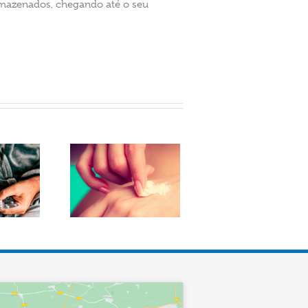
armazenados, chegando até o seu
rnecedor de
omada de
ização: o que é
rtante saber?