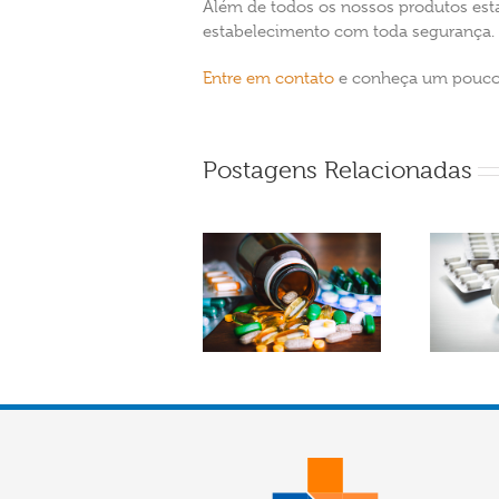
Além de todos os nossos produtos esta
estabelecimento com toda segurança.
Entre em contato
e conheça um pouco 
Postagens Relacionadas
Qual a importância
Remédio, fármaco e
do monitoramento da
medicamento: qual a
temperatura de
diferença?
remédios?