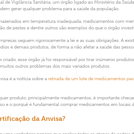
l de Vigilância Sanitária, um órgão ligado ao Ministério da Saúde p
odem gerar qualquer problema para a saúde da população.
armazenados em temperatura inadequada, medicamentos com menos
o de pestes e dentre outros são exemplos do que o órgão invest
presas seguem rigorosamente a lei e as suas obrigações. A exis
dios e demais produtos, de forma a não afetar a saúde das pesso
i criado, esse órgão já foi responsável por tirar inúmeros produto
 muitos outros problemas dos mais variados produtos.
isa é a notícia sobre a
retirada de um lote de medicamentos para 
uer produto, principalmente medicamentos, é importante checar s
isso e o porquê é fundamental comprar medicamentos em locais d
rtificação da Anvisa?