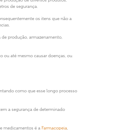
de produção de diversos produtos,
etros de segurança.
 consequentemente os itens que não a
cias.
ma de produção, armazenamento,
nto ou até mesmo causar doenças, ou
guntando como que esse longo processo
antem a segurança de determinado
s e medicamentos é a
Farmacopeia
,