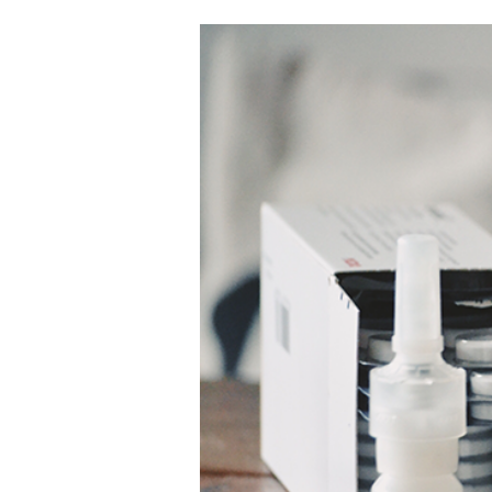
View
Larger
Image