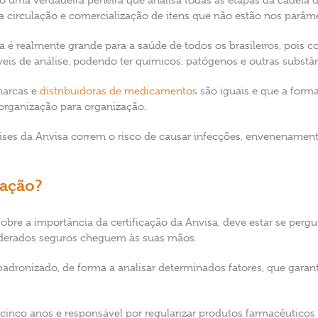
o uma verdadeira peneira que analisa todas as etapas da cadeia 
a circulação e comercialização de itens que não estão nos parâm
sa é realmente grande para a saúde de todos os brasileiros, pois
eis de análise, podendo ter químicos, patógenos e outras substân
marcas e
distribuidoras de medicamentos
são iguais e que a for
organização para organização.
ises da Anvisa correm o risco de causar infecções, envenename
cação?
bre a importância da certificação da Anvisa, deve estar se per
siderados seguros cheguem às suas mãos.
padronizado, de forma a analisar determinados fatores, que gar
cinco anos e responsável por regularizar produtos farmacêutico