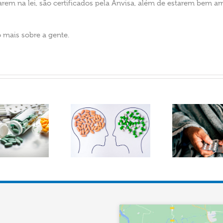
rem na lei, são certificados pela Anvisa, além de estarem bem 
mais sobre a gente.
Existe diferença
Como alertar os
Fo
entre suplementos
pacientes sobre os
p
alimentares e
perigos da
cicatr
medicamentos?
automedicação?
impo